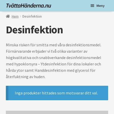
Hoppa
Hoppa
Meny
till
till
navigering
innehåll
Dekaler
Hem
Desinfektion
Desinfektion
Golvdekaler
Reflexvästar
Minska risken för smitta med våra desinfektionsmedel.
Förnärvarande erbjuder vi två olika varianter av
högkvalitativa och snabbverkande desinfektionsmedel
med hypoklorsyra – Ytdesinfektion för dina lokaler och
hårda ytor samt Handdesinfektion med glycerol för
återfuktning av huden.
Inga produkter hittades som motsvarar ditt val.